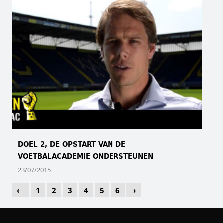
DOEL 2, DE OPSTART VAN DE
VOETBALACADEMIE ONDERSTEUNEN
23/07/2015
‹
1
2
3
4
5
6
›