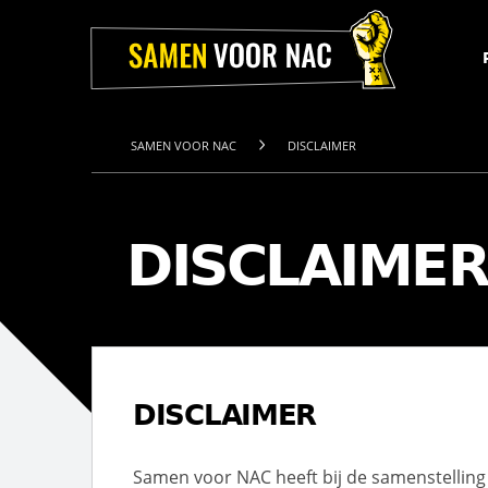
Home
Projecten
Over
ons
Het
Team
SAMEN VOOR NAC
DISCLAIMER
Nieuws
Webshop
Contact
DISCLAIMER
DISCLAIMER
Samen voor NAC heeft bij de samenstelling