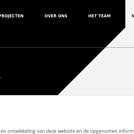
PROJECTEN
OVER ONS
HET TEAM
 en ontwikkeling van deze website en de opgenomen informa