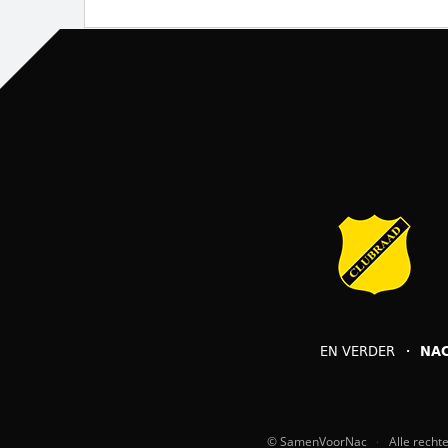
EN VERDER
NA
© SamenVoorNac
Alle rech