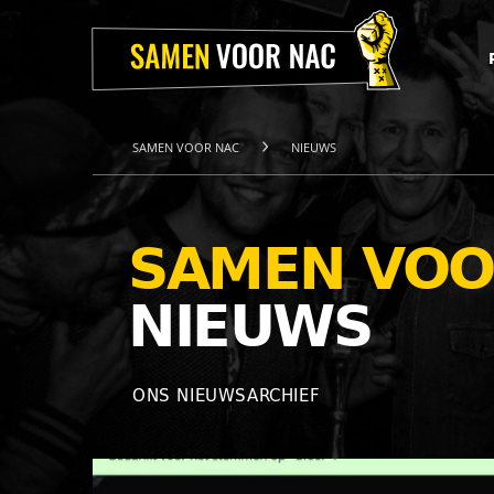
Home
Projecten
Over
ons
Het
Team
SAMEN VOOR NAC
NIEUWS
Nieuws
Webshop
Contact
SAMEN VOO
NIEUWS
ONS NIEUWSARCHIEF