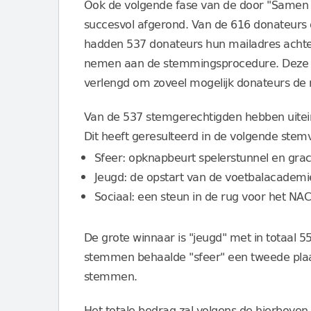
Ook de volgende fase van de door "Samen 
succesvol afgerond. Van de 616 donateurs 
hadden 537 donateurs hun mailadres acht
nemen aan de stemmingsprocedure. Deze pr
verlengd om zoveel mogelijk donateurs de m
Van de 537 stemgerechtigden hebben uitein
Dit heeft geresulteerd in de volgende stem
Sfeer: opknapbeurt spelerstunnel en gr
Jeugd: de opstart van de voetbalacadem
Sociaal: een steun in de rug voor het N
De grote winnaar is "jeugd" met in totaal
stemmen behaalde "sfeer" een tweede plaa
stemmen.
Het totale bedrag zal volgens de hierbov