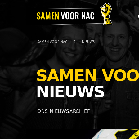
Home
Projecten
Over
ons
Het
Team
SAMEN VOOR NAC
NIEUWS
Nieuws
Webshop
Contact
SAMEN VOO
NIEUWS
ONS NIEUWSARCHIEF