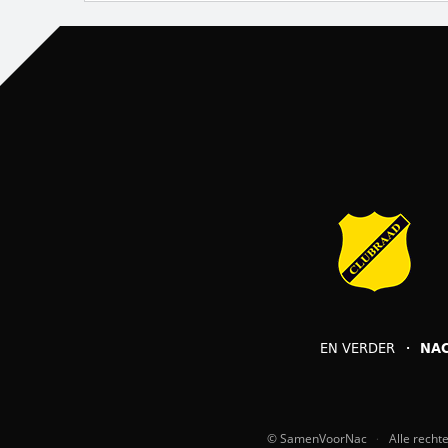
EN VERDER
NA
© SamenVoorNac
Alle rech