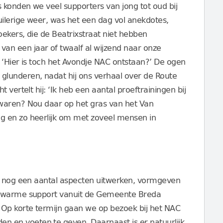
konden we veel supporters van jong tot oud bij
ilerige weer, was het een dag vol anekdotes,
ekers, die de Beatrixstraat niet hebben
n een jaar of twaalf al wijzend naar onze
 ‘Hier is toch het Avondje NAC ontstaan?’ De ogen
lunderen, nadat hij ons verhaal over de Route
 vertelt hij: ‘Ik heb een aantal proeftrainingen bij
waren? Nou daar op het gras van het Van
g en zo heerlijk om met zoveel mensen in
we nog een aantal aspecten uitwerken, vormgeven
n warme support vanuit de Gemeente Breda
Op korte termijn gaan we op bezoek bij het NAC
en voeten te geven. Daarnaast is er natuurlijk