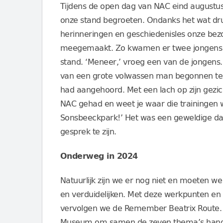
Tijdens de open dag van NAC eind augustus 
onze stand begroeten. Ondanks het wat dru
herinneringen en geschiedenisles onze bezo
meegemaakt. Zo kwamen er twee jongens va
stand. ‘Meneer,’ vroeg een van de jongens.
van een grote volwassen man begonnen te g
had aangehoord. Met een lach op zijn gezicht
NAC gehad en weet je waar die trainingen 
Sonsbeeckpark!’ Het was een geweldige da
gesprek te zijn.
Onderweg in 2024
Natuurlijk zijn we er nog niet en moeten 
en verduidelijken. Met deze werkpunten e
vervolgen we de Remember Beatrix Route. 
Museum om samen de zeven thema’s handen 