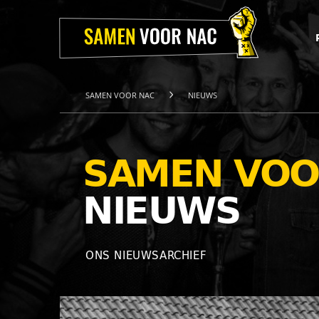
Home
Projecten
Over
ons
Het
Team
SAMEN VOOR NAC
NIEUWS
Nieuws
Webshop
Contact
SAMEN VOO
NIEUWS
ONS NIEUWSARCHIEF