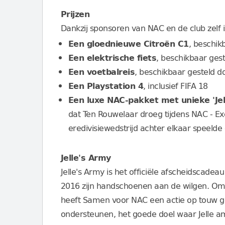
Prijzen
Dankzij sponsoren van NAC en de club zelf 
Een gloednieuwe Citroën C1
, beschik
Een elektrische fiets
, beschikbaar ges
Een voetbalreis
, beschikbaar gesteld d
Een Playstation 4
, inclusief FIFA 18
Een luxe NAC-pakket met unieke 'Jel
dat Ten Rouwelaar droeg tijdens NAC - Exce
eredivisiewedstrijd achter elkaar speeld
Jelle's Army
Jelle's Army is het officiële afscheidscadea
2016 zijn handschoenen aan de wilgen. Om
heeft Samen voor NAC een actie op touw g
ondersteunen, het goede doel waar Jelle am