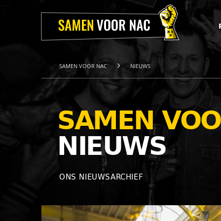
Home
Projecten
Over
ons
Het
Team
SAMEN VOOR NAC
NIEUWS
Nieuws
Webshop
Contact
SAMEN VOO
NIEUWS
ONS NIEUWSARCHIEF